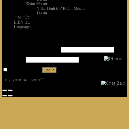
Khảm Mosaic
Villa, Dinh thự Khảm Mosaic
Dự án
TIN TỨC
LIÊN HỆ
Languages
Login
Username or email address
*
Password
*
Remember me
Log in
Lost your password?