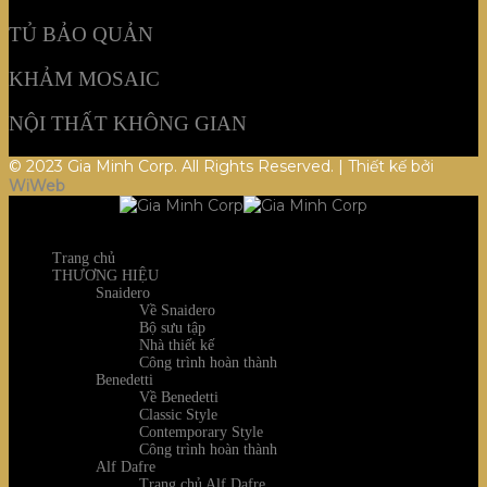
TỦ BẢO QUẢN
KHẢM MOSAIC
NỘI THẤT KHÔNG GIAN
© 2023 Gia Minh Corp. All Rights Reserved. | Thiết kế bởi
WiWeb
Trang chủ
THƯƠNG HIỆU
Snaidero
Về Snaidero
Bộ sưu tập
Nhà thiết kế
Công trình hoàn thành
Benedetti
Về Benedetti
Classic Style
Contemporary Style
Công trình hoàn thành
Alf Dafre
Trang chủ Alf Dafre