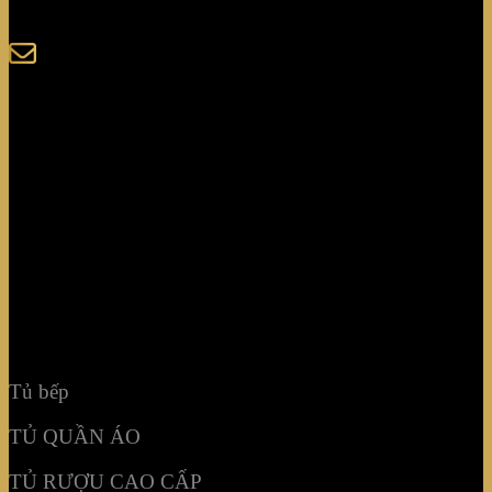
sales@giaminhcorp.vn
Tủ bếp
TỦ QUẦN ÁO
TỦ RƯỢU CAO CẤP
TỦ BẢO QUẢN
KHẢM MOSAIC
NỘI THẤT KHÔNG GIAN
Tủ bếp
TỦ QUẦN ÁO
TỦ RƯỢU CAO CẤP