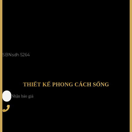
SBNsdh 5264
THIẾT KẾ PHONG CÁCH SỐNG
Nhận báo giá
Tel
: (+84) 28 3828 2373
Hotline
: (+84) 918 6655 68
123-125 Nguyễn Hoàng, Phường Bình Trưng, Tp. Hồ
Chí Minh