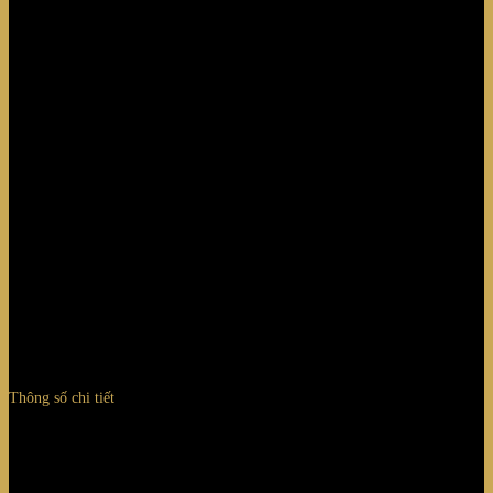
Thông số chi tiết