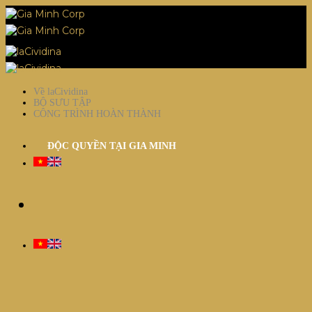
Về laCividina
BỘ SƯU TẬP
CÔNG TRÌNH HOÀN THÀNH
ĐỘC QUYỀN TẠI GIA MINH