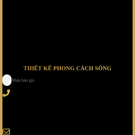
THIẾT KẾ PHONG CÁCH SỐNG
Nhận báo giá
Tel
: (+84) 28 3828 2373
Hotline
: (+84) 918 6655 68
123-125 Nguyễn Hoàng, Phường Bình Trưng, Tp. Hồ
Chí Minh
sales@giaminhcorp.vn