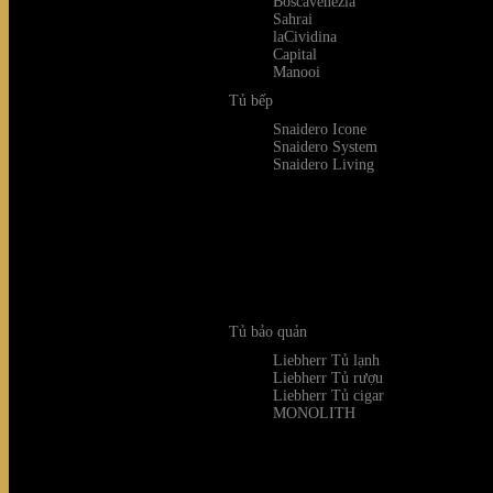
Boscavenezia
Sahrai
laCividina
Capital
Manooi
Tủ bếp
Snaidero Icone
Snaidero System
Snaidero Living
Tủ bảo quản
Liebherr Tủ lạnh
Liebherr Tủ rượu
Liebherr Tủ cigar
MONOLITH