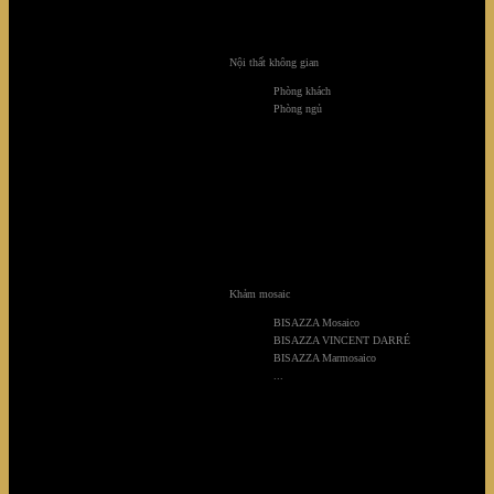
Sarica luxury apartment
Nội thất không gian
Phòng khách
Phòng ngủ
Khảm mosaic
BISAZZA Mosaico
BISAZZA VINCENT DARRÉ
BISAZZA Marmosaico
...