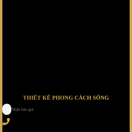
Garden Court Luxury Apartment
THIẾT KẾ PHONG CÁCH SỐNG
Nhận báo giá
Tel
: (+84) 28 3828 2373
Hotline
: (+84) 918 6655 68