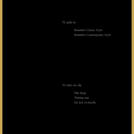
Tủ quần áo
Benedetti Classic Style
Benedetti Contemporary Style
Tủ rượu cao cấp
Dân dụng
Thương mại
Du lịch và thuyền