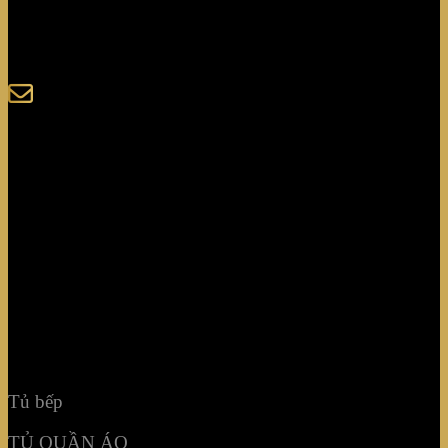
123-125 Nguyễn Hoàng, Phường Bình Trưng, Tp. Hồ
Chí Minh
sales@giaminhcorp.vn
Tủ bếp
TỦ QUẦN ÁO
TỦ RƯỢU CAO CẤP
TỦ BẢO QUẢN
KHẢM MOSAIC
NỘI THẤT KHÔNG GIAN
Tủ bếp
TỦ QUẦN ÁO