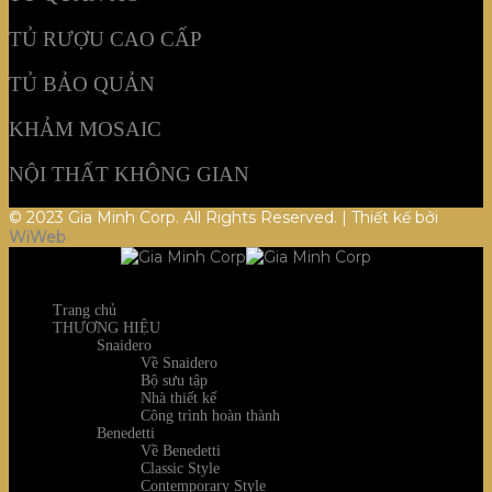
TỦ RƯỢU CAO CẤP
TỦ BẢO QUẢN
KHẢM MOSAIC
NỘI THẤT KHÔNG GIAN
© 2023 Gia Minh Corp. All Rights Reserved. | Thiết kế bởi
WiWeb
Trang chủ
THƯƠNG HIỆU
Snaidero
Về Snaidero
Bộ sưu tập
Nhà thiết kế
Công trình hoàn thành
Benedetti
Về Benedetti
Classic Style
Contemporary Style