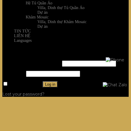
Hệ Tủ Quần Áo
Villa, Dinh thự Tủ Quần Áo
Dự án
Khảm Mosaic
Villa, Dinh thự Khảm Mosaic
Dự án
TIN TỨC
LIÊN HỆ
Languages
Login
Username or email address
*
Password
*
Remember me
Log in
Lost your password?