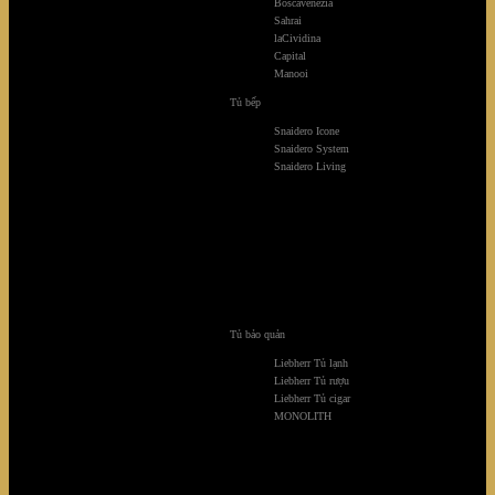
Boscavenezia
Sahrai
laCividina
Capital
Manooi
Tủ bếp
Snaidero Icone
Snaidero System
Snaidero Living
Tủ bảo quản
Liebherr Tủ lạnh
Liebherr Tủ rượu
Liebherr Tủ cigar
Chateau castle villa
MONOLITH