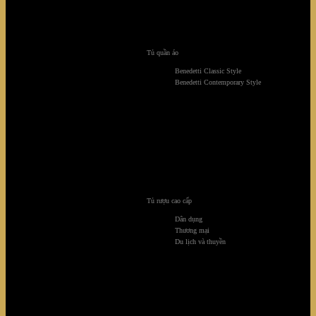
Tủ quần áo
Gatsby
Benedetti Classic Style
Benedetti Contemporary Style
Tủ rượu cao cấp
Dân dụng
Thương mại
Du lịch và thuyền