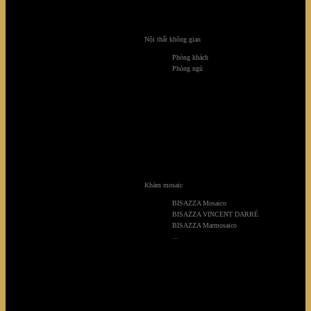
Nội thất không gian
Phòng khách
Phòng ngủ
Rainforest
Khảm mosaic
BISAZZA Mosaico
BISAZZA VINCENT DARRÉ
BISAZZA Marmosaico
...