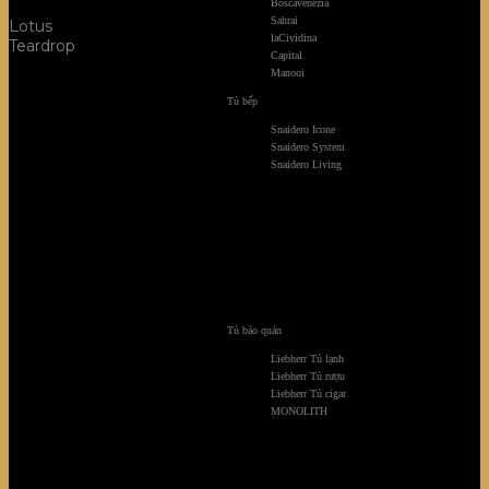
Boscavenezia
Sahrai
Lotus
laCividina
Teardrop
Capital
Manooi
Tủ bếp
Snaidero Icone
Snaidero System
Snaidero Living
Tủ bảo quản
Liebherr Tủ lạnh
Liebherr Tủ rượu
Liebherr Tủ cigar
MONOLITH