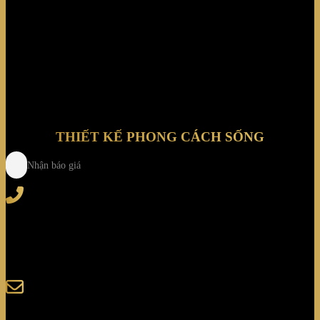
Teardrop
THIẾT KẾ PHONG CÁCH SỐNG
Nhận báo giá
Tel
: (+84) 28 3828 2373
Hotline
: (+84) 918 6655 68
123-125 Nguyễn Hoàng, Phường Bình Trưng, Tp. Hồ
Chí Minh
sales@giaminhcorp.vn