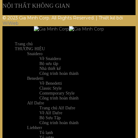
NỘI THẤT KHÔNG GIAN
© 2023 Gia Minh Corp. All Rights Reserved. | Thiết kế bởi
WiWeb
Trang chủ
THƯƠNG HIỆU
Snaidero
Về Snaidero
Bộ sưu tập
Nhà thiết kế
Công trình hoàn thành
Benedetti
Về Benedetti
Classic Style
Contemporary Style
Công trình hoàn thành
Alf Dafre
Trang chủ Alf Dafre
Về Alf Dafre
Bộ Sưu Tập
Công trình hoàn thành
Liebherr
Tủ lạnh
Tủ rượu