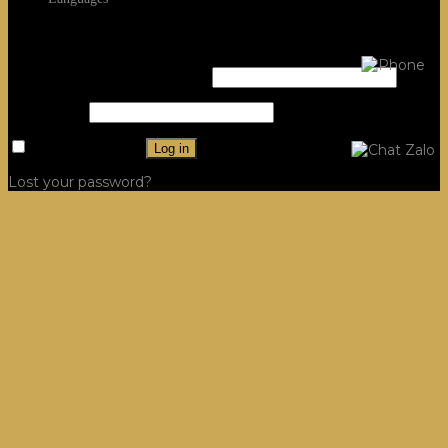
Login
Username or email address
*
Password
*
Remember me
Log in
Lost your password?
Công Trình