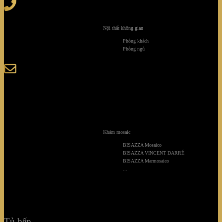
Tel
: (+84) 28 3828 2373
Hotline
: (+84) 918 6655 68
Nội thất không gian
123-125 Nguyễn Hoàng, Phường Bình Trưng, Tp. Hồ
Phòng khách
Chí Minh
Phòng ngủ
sales@giaminhcorp.vn
Tủ bếp
TỦ QUẦN ÁO
Khảm mosaic
TỦ RƯỢU CAO CẤP
BISAZZA Mosaico
BISAZZA VINCENT DARRÉ
BISAZZA Marmosaico
TỦ BẢO QUẢN
...
KHẢM MOSAIC
NỘI THẤT KHÔNG GIAN
Tủ bếp