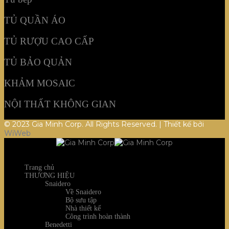
TỦ QUẦN ÁO
TỦ RƯỢU CAO CẤP
TỦ BẢO QUẢN
KHẢM MOSAIC
NỘI THẤT KHÔNG GIAN
© 2023 Gia Minh Corp. All Rights Reserved. | Thiết kế bởi
WiWeb
Trang chủ
THƯƠNG HIỆU
Snaidero
Về Snaidero
Bộ sưu tập
Nhà thiết kế
Công trình hoàn thành
Benedetti