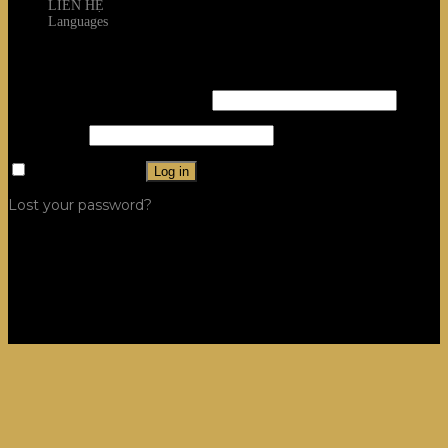
LIÊN HỆ
Languages
Login
Username or email address
*
Password
*
Remember me
Log in
Lost your password?