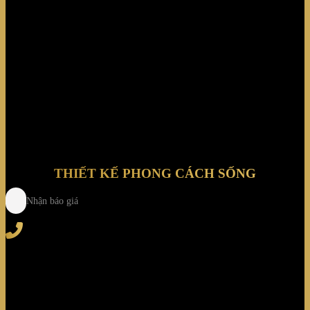
THIẾT KẾ PHONG CÁCH SỐNG
Nhận báo giá
Tel
: (+84) 28 3828 2373
Hotline
: (+84) 918 6655 68
123-125 Nguyễn Hoàng, Phường Bình Trưng, Tp. Hồ
Chí Minh