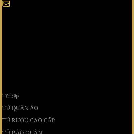
sales@giaminhcorp.vn
Tủ bếp
TỦ QUẦN ÁO
TỦ RƯỢU CAO CẤP
TỦ BẢO QUẢN
KHẢM MOSAIC
NỘI THẤT KHÔNG GIAN
Tủ bếp
TỦ QUẦN ÁO
TỦ RƯỢU CAO CẤP
TỦ BẢO QUẢN