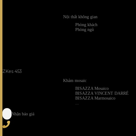
Nội thất không gian
Phòng khách
Phòng ngủ
ZKes 453
Khảm mosaic
BISAZZA Mosaico
BISAZZA VINCENT DARRÉ
BISAZZA Marmosaico
...
Nhận báo giá
Tel
: (+84) 28 3828 2373