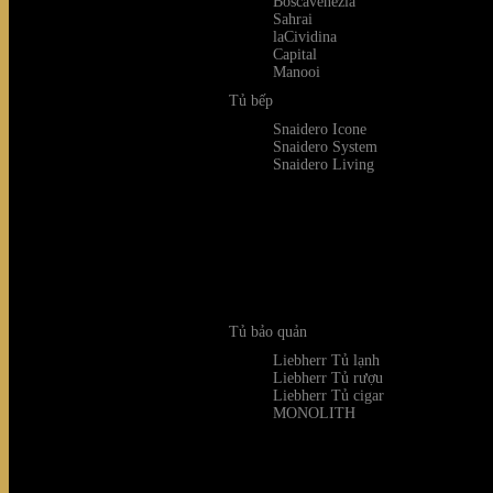
Boscavenezia
Sahrai
laCividina
Capital
Manooi
Tủ bếp
Snaidero Icone
Snaidero System
Snaidero Living
Tủ bảo quản
Liebherr Tủ lạnh
Liebherr Tủ rượu
Liebherr Tủ cigar
MONOLITH