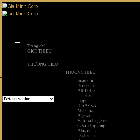
Skip
to
content
Trang chủ
GIỚI THIỆU
THƯƠNG HIỆU
THƯƠNG HIỆU
ING
Snaidero
Benedetti
Showing the single result
Alf Dafre
Liebherr
Esigo
BISAZZA
Mobalpa
Agresti
Vittoria Frigerio
Castro Lighting
Almadeluce
Desforma