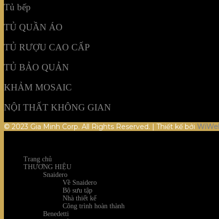
Tủ bếp
TỦ QUẦN ÁO
TỦ RƯỢU CAO CẤP
TỦ BẢO QUẢN
KHẢM MOSAIC
NỘI THẤT KHÔNG GIAN
© 2023 Gia Minh Corp. All Rights Reserved. | Thiết kế bởi
WiWe
Trang chủ
THƯƠNG HIỆU
Snaidero
Về Snaidero
Bộ sưu tập
Nhà thiết kế
Công trình hoàn thành
Benedetti