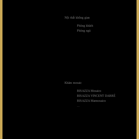
Nội thất không gian
Phòng khách
Phòng ngủ
Khảm mosaic
BISAZZA Mosaico
BISAZZA VINCENT DARRÉ
BISAZZA Marmosaico
...