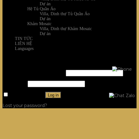
Dự án
Hệ Tủ Quần Áo
Villa, Dinh thự Tủ Quần Áo
Dự án
Khảm Mosaic
Villa, Dinh thự Khảm Mosaic
Dự án
TIN TỨC
LIÊN HỆ
Languages
Login
Username or email address
*
Password
*
Remember me
Log in
Lost your password?