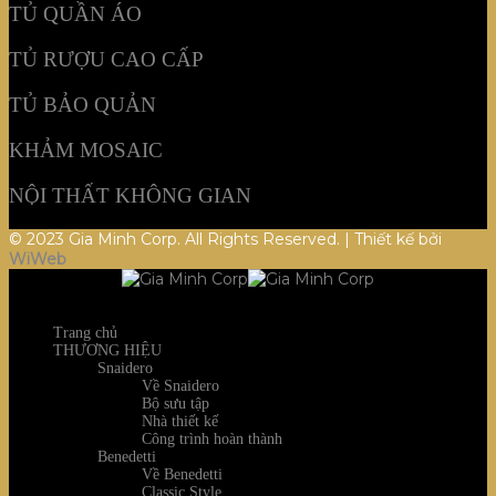
TỦ QUẦN ÁO
TỦ RƯỢU CAO CẤP
TỦ BẢO QUẢN
KHẢM MOSAIC
NỘI THẤT KHÔNG GIAN
© 2023 Gia Minh Corp. All Rights Reserved. | Thiết kế bởi
WiWeb
Trang chủ
THƯƠNG HIỆU
Snaidero
Về Snaidero
Bộ sưu tập
Nhà thiết kế
Công trình hoàn thành
Benedetti
Về Benedetti
Classic Style