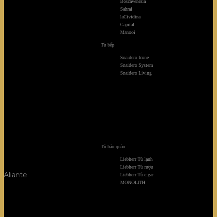
Boscavenezia
Sahrai
laCividina
Capital
Manooi
Tủ bếp
Snaidero Icone
Snaidero System
Snaidero Living
Tủ bảo quản
Liebherr Tủ lạnh
Liebherr Tủ rượu
Aliante
Liebherr Tủ cigar
MONOLITH