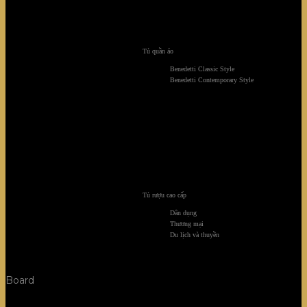
Tủ quần áo
Benedetti Classic Style
Benedetti Contemporary Style
Tủ rượu cao cấp
Dân dụng
Thương mại
Du lịch và thuyền
Board