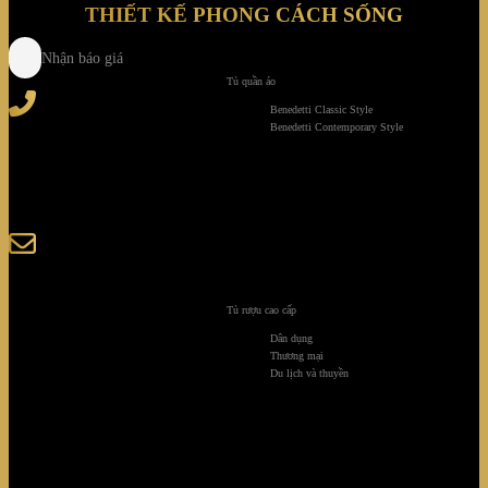
THIẾT KẾ PHONG CÁCH SỐNG
Nhận báo giá
Tủ quần áo
Tel
: (+84) 28 3828 2373
Benedetti Classic Style
Hotline
: (+84) 918 6655 68
Benedetti Contemporary Style
123-125 Nguyễn Hoàng, Phường Bình Trưng, Tp. Hồ
Chí Minh
sales@giaminhcorp.vn
Tủ rượu cao cấp
Tủ bếp
Dân dụng
Thương mại
TỦ QUẦN ÁO
Du lịch và thuyền
TỦ RƯỢU CAO CẤP
TỦ BẢO QUẢN