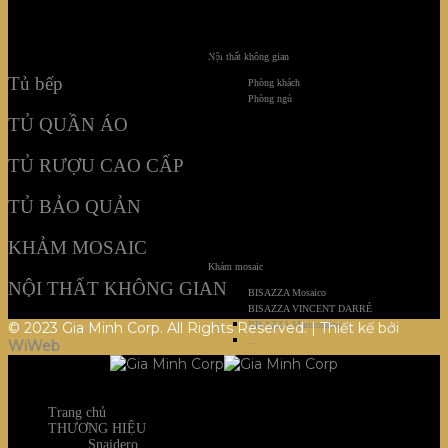
KHẢM MOSAIC
NỘI THẤT KHÔNG GIAN
Nội thất không gian
Tủ bếp
Phòng khách
Phòng ngủ
TỦ QUẦN ÁO
TỦ RƯỢU CAO CẤP
TỦ BẢO QUẢN
KHẢM MOSAIC
Khảm mosaic
NỘI THẤT KHÔNG GIAN
BISAZZA Mosaico
BISAZZA VINCENT DARRÉ
© 2023 Gia Minh Corp. All Rights Reserved. | Thiết kế bởi
BISAZZA Marmosaico
...
WiWeb
Trang chủ
THƯƠNG HIỆU
Snaidero