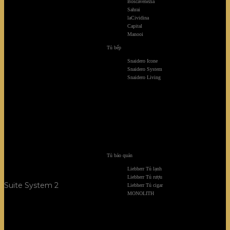
Boscavenezia
Sahrai
laCividina
Capital
Manooi
Tủ bếp
Snaidero Icone
Snaidero System
Snaidero Living
Tủ bảo quản
Liebherr Tủ lạnh
Liebherr Tủ rượu
Suite System 2
Liebherr Tủ cigar
MONOLITH