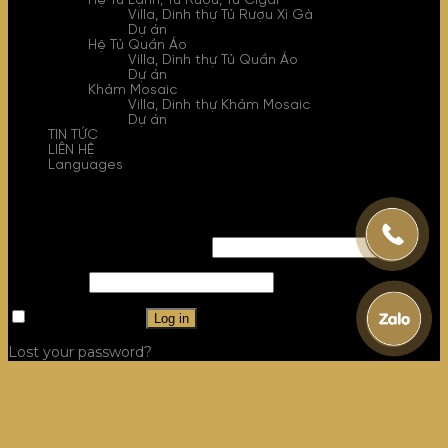
Hệ Tủ Lạnh, Tủ Rượu, Tủ Cigar
Villa, Dinh thự Tủ Rượu Xì Gà
Dự án
Hệ Tủ Quần Áo
Villa, Dinh thự Tủ Quần Áo
Dự án
Khảm Mosaic
Villa, Dinh thự Khảm Mosaic
Dự án
TIN TỨC
LIÊN HỆ
Languages
Login
Username or email address
*
Password
*
Remember me
Log in
Lost your password?