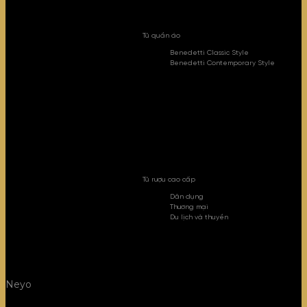
Tủ quần áo
Benedetti Classic Style
Benedetti Contemporary Style
Tủ rượu cao cấp
Dân dụng
Thương mại
Du lịch và thuyền
Neyo