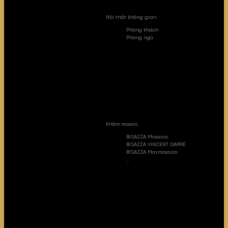
Nội thất không gian
Phòng khách
Phòng ngủ
Khảm mosaic
BISAZZA Mosaico
BISAZZA VINCENT DARRÉ
BISAZZA Marmosaico
...