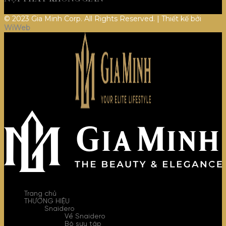
© 2023 Gia Minh Corp. All Rights Reserved. | Thiết kế bởi
WiWeb
Trang chủ
THƯƠNG HIỆU
Snaidero
Về Snaidero
Bộ sưu tập