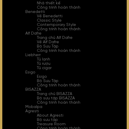
Nhà thiết kế
Công trình hoàn thành
Benedetti
Về Benedetti
Classic Style
Contemporary Style
Công trình hoàn thành
Alf Dafre
Trang chủ Alf Dafre
Về Alf Dafre
Bộ Sưu Tập
Công trình hoàn thành
Liebherr
Tủ lạnh
Tủ rượu
Tủ cigar
Esigo
Esigo
Bộ Sưu Tập
Công trình hoàn thành
BISAZZA
Trang chủ BISAZZA
Bộ sưu tập BISAZZA
Công trình hoàn thành
Mobalpa
Agresti
About Agresti
Bộ sưu tập
Treasure Room
Công trình hoàn thành