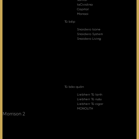
Sahrai
laCividina
Capital
Manooi
Tủ bếp
Snaidero Icone
Snaidero System
Snaidero Living
Tủ bảo quản
Liebherr Tủ lạnh
Liebherr Tủ rượu
Liebherr Tủ cigar
MONOLITH
Morrison 2