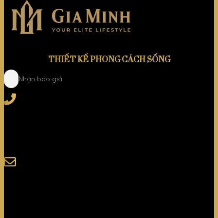
THIẾT KẾ PHONG CÁCH SỐNG
Nhận báo giá
Tel
: (+84) 28 3828 2373
Hotline
: (+84) 918 6655 68
123-125 Nguyễn Hoàng, Phường Bình Trưng, Tp. Hồ
Chí Minh
sales@giaminhcorp.vn
Tủ bếp