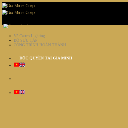
Về Castro Lighting
BỘ SƯU TẬP
CÔNG TRÌNH HOÀN THÀNH
ĐỘC QUYỀN TẠI GIA MINH