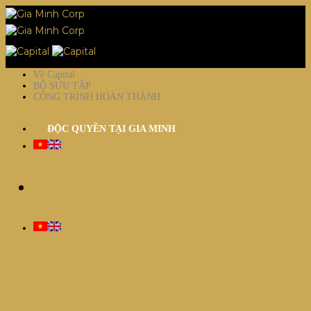
Về Capital
BỘ SƯU TẬP
CÔNG TRÌNH HOÀN THÀNH
ĐỘC QUYỀN TẠI GIA MINH