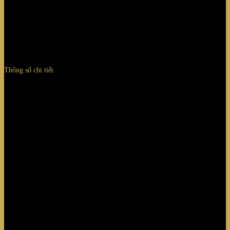
Trọng lượng (Kg): 135
Thể tích (m³): 1
Thông số chi tiết