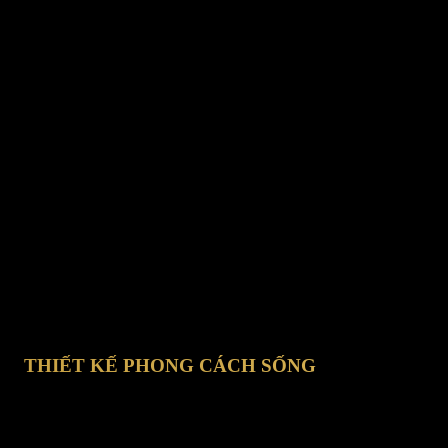
René Gonzalez
ột trải nghiệm giác quan. Công trình của ông dựa trên ý tưởng 
nhớ lâu dài cho chúng ta.
ưởng danh giá bao gồm hai Giải thưởng Thiết kế của Viện Kiế
 sư duy nhất của Miami trong 10 năm qua nhận được giải thưởng
c phẩm của ông đã được xuất bản trên hơn 150 ấn phẩm địa phư
c H. Samuel Kruse năm 2012 của AIA Miami cho Thiết kế và nă
h dự nhận được tổng cộng mười hai giải thưởng Miami AIA, một
esign, giải thưởng Ngôi nhà của năm của tạp chí Metropolitan 
t trong 50 nhà thiết kế quốc tế đại diện cho tương lai của thiế
THIẾT KẾ PHONG CÁCH SỐNG