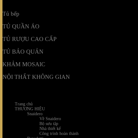
NỘI THẤT KHÔNG GIAN
Tủ bếp
TỦ QUẦN ÁO
TỦ RƯỢU CAO CẤP
TỦ BẢO QUẢN
KHẢM MOSAIC
NỘI THẤT KHÔNG GIAN
Trang chủ
THƯƠNG HIỆU
Snaidero
Về Snaidero
Bộ sưu tập
Nhà thiết kế
Công trình hoàn thành