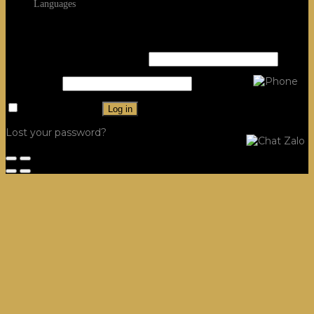
Languages
Login
Username or email address
*
Password
*
Remember me
Log in
Lost your password?