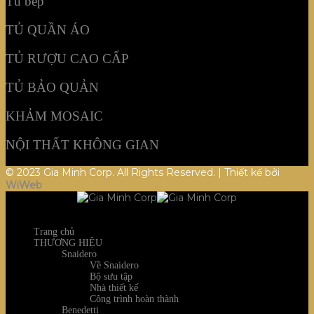
Tủ bếp
TỦ QUẦN ÁO
TỦ RƯỢU CAO CẤP
TỦ BẢO QUẢN
KHẢM MOSAIC
NỘI THẤT KHÔNG GIAN
© 2023 Gia Minh Corp. All Rights Reserved. | Thiết kế bởi
WiWeb
Trang chủ
THƯƠNG HIỆU
Snaidero
Về Snaidero
Bộ sưu tập
Nhà thiết kế
Công trình hoàn thành
Benedetti