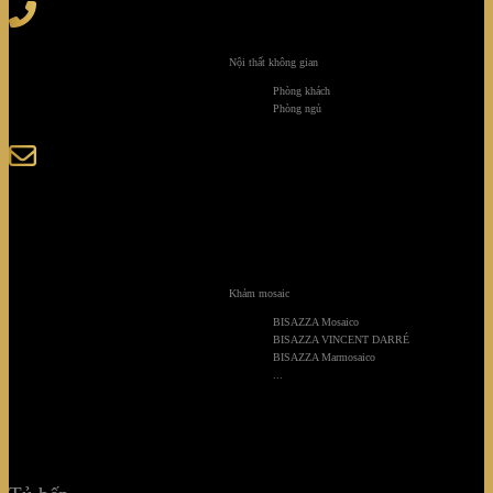
Tel
: (+84) 28 3828 2373
Hotline
: (+84) 918 6655 68
Nội thất không gian
123-125 Nguyễn Hoàng, Phường Bình Trưng, Tp. Hồ
Phòng khách
Chí Minh
Phòng ngủ
sales@giaminhcorp.vn
Tủ bếp
TỦ QUẦN ÁO
Khảm mosaic
TỦ RƯỢU CAO CẤP
BISAZZA Mosaico
BISAZZA VINCENT DARRÉ
BISAZZA Marmosaico
TỦ BẢO QUẢN
...
KHẢM MOSAIC
NỘI THẤT KHÔNG GIAN