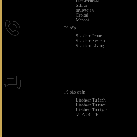
Boscavenezia
Sahrai
laCividina
Quý khách vui lòng gửi mail về địa 
Capital
Manooi
Tủ bếp
Snaidero Icone
Snaidero System
Snaidero Living
ĐIỆN THO
Điện thoại hỗ trợ kh
0918 6655 6
Tủ bảo quản
Liebherr Tủ lạnh
CHAT TRỰC 
Liebherr Tủ rượu
Liebherr Tủ cigar
Thời gian hỗ trợ trực tuyến: Từ 8h-17h tất cả 
MONOLITH