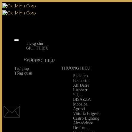
Skip
to
content
Mirrors
Trang chủ
GIỚI THIỆU
Category:
Bedroom
THƯƠNG HIỆU
THƯƠNG HIỆU
Trợ giúp
Tổng quan
Snaidero
Benedetti
Alf Dafre
Liebherr
Esigo
Quý khách vui lòng chọn một tùy chọn h
BISAZZA
Mobalpa
Agresti
Vittoria Frigerio
Castro Lighting
Almadeluce
Desforma
EMAIL