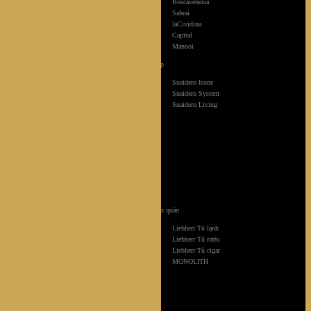
Boscavenezia
Sahrai
laCividina
Capital
Manooi
Tủ bếp
Snaidero Icone
Snaidero System
Snaidero Living
Tủ bảo quản
Liebherr Tủ lạnh
Liebherr Tủ rượu
Liebherr Tủ cigar
MONOLITH