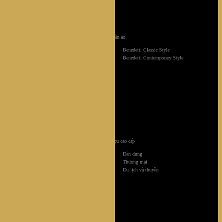
Tủ quần áo
Benedetti Classic Style
Benedetti Contemporary Style
Tủ rượu cao cấp
Dân dụng
Thương mại
Du lịch và thuyền