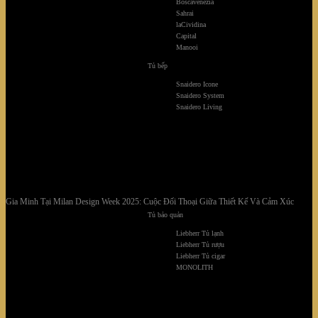
Boscavenezia
Sahrai
laCividina
Capital
Manooi
Tủ bếp
Snaidero Icone
Snaidero System
Snaidero Living
Gia Minh Tại Milan Design Week 2025: Cuộc Đối Thoại Giữa Thiết Kế Và Cảm Xúc
Tủ bảo quản
Liebherr Tủ lạnh
Liebherr Tủ rượu
Liebherr Tủ cigar
MONOLITH