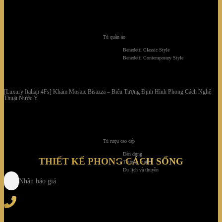
Tủ quần áo
Benedetti Classic Style
Benedetti Contemporary Style
[Luxury Italian 4Fs] Khảm Mosaic Bisazza – Biểu Tượng Định Hình Phong Cách Nghệ
Thuật Nước Ý
Tủ rượu cao cấp
Dân dụng
THIẾT KẾ PHONG CÁCH SỐNG
Thương mại
Du lịch và thuyền
Nhận báo giá
Tel
: (+84) 28 3828 2373
Hotline
: (+84) 918 6655 68