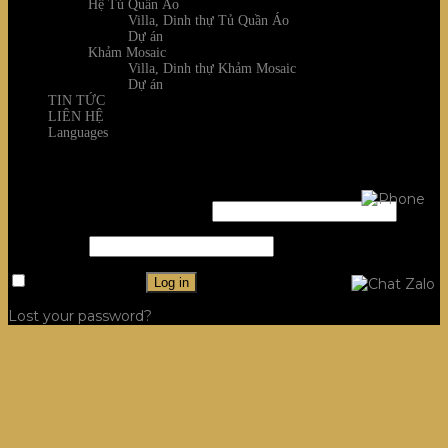
Hệ Tủ Quần Áo
Villa, Dinh thự Tủ Quần Áo
Dự án
Khảm Mosaic
Villa, Dinh thự Khảm Mosaic
Dự án
TIN TỨC
LIÊN HỆ
Languages
Login
Username or email address
*
Password
*
Remember me
Log in
Lost your password?