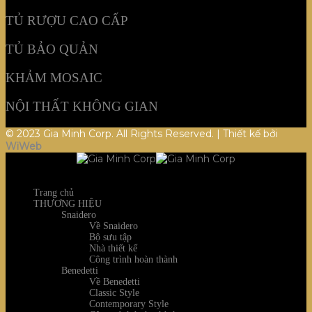
TỦ RƯỢU CAO CẤP
TỦ BẢO QUẢN
KHẢM MOSAIC
NỘI THẤT KHÔNG GIAN
© 2023 Gia Minh Corp. All Rights Reserved. | Thiết kế bởi
WiWeb
Trang chủ
THƯƠNG HIỆU
Snaidero
Về Snaidero
Bộ sưu tập
Nhà thiết kế
Công trình hoàn thành
Benedetti
Về Benedetti
Classic Style
Contemporary Style