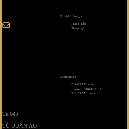
123-125 Nguyễn Hoàng, Phường Bình Trưng, Tp. Hồ
Chí Minh
Nội thất không gian
Phòng khách
sales@giaminhcorp.vn
Phòng ngủ
Tủ bếp
TỦ QUẦN ÁO
TỦ RƯỢU CAO CẤP
Khảm mosaic
TỦ BẢO QUẢN
BISAZZA Mosaico
BISAZZA VINCENT DARRÉ
KHẢM MOSAIC
BISAZZA Marmosaico
...
NỘI THẤT KHÔNG GIAN
Tủ bếp
TỦ QUẦN ÁO