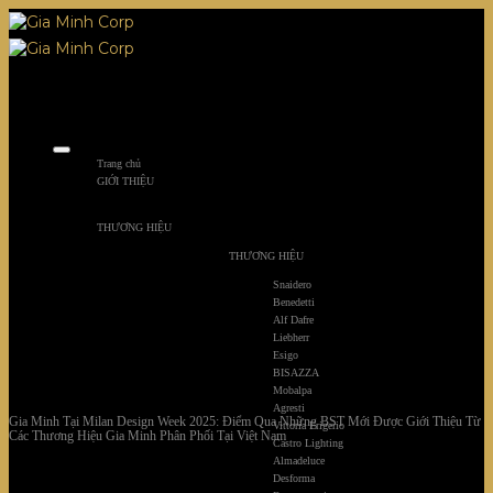
Skip
to
content
Trang chủ
GIỚI THIỆU
THƯƠNG HIỆU
THƯƠNG HIỆU
Snaidero
Benedetti
Alf Dafre
Liebherr
Esigo
BISAZZA
Mobalpa
Agresti
Gia Minh Tại Milan Design Week 2025: Điểm Qua Những BST Mới Được Giới Thiệu Từ
Vittoria Frigerio
Các Thương Hiệu Gia Minh Phân Phối Tại Việt Nam
Castro Lighting
Almadeluce
Desforma